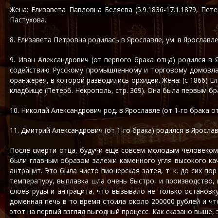
Жена: Елизавета Павловна Беляева (5.9.1836-17.1.1879, Пе
Пастухова.
8. Елизавета Петровна родилась в Ярославле, ум. в Ярославле
9. Иван Александрович (от первого брака отца) родился в 
содействию Русскому промышленному и торговому домовладе
оранжерея, в которой разводились орхидеи. Жена: (с 1866) Ел
кладбище (Петерб. Некрополь, стр. 369). Она была первым б
10. Николай Александрович род. в Ярославле (от 1-го брака отц
11. Дмитрий Александрович (от 1-го брака) родился в Ярославле
После смерти отца, будучи еще совсем молодым человеком, 
были главным образом залежи каменного угля высокого каче
антрацит. Это была чисто пионерская затея, т. к. до сих п
температуру, выплавка шла очень быстро, и производство,
слоев руды и антрацита, что вызывало не только остановку
доменная печь в то время стоила около 200000 рублей и чт
этот на первый взгляд выгодный процесс. Как сказано выше