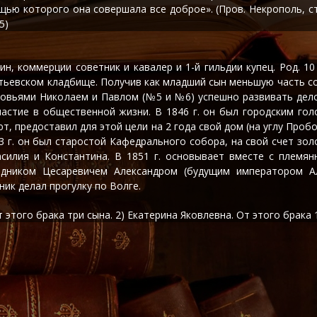
щью которого она совершала все доброе». (Пров. Некрополь, с
5)
, коммерции советник и кавалер и 1-й гильдии купец. Род. 10 
онтьевском кладбище. Получив как младший сын меньшую часть с
ыновьями Николаем и Павлом (№5 и №6) успешно развивать дело
частие в общественной жизни. В 1846 г. он был городским гол
, предоставил для этой цели на 2 года свой дом (на углу Пробой
3 г. он был старостой Кафедрального собора, на свой счет золо
силия и Константина. В 1851 г. основывает вместе с племян
едником Цесаревичем Александром (будущим императором Ал
ик делал прогулку по Волге.
 От этого брака три сына. 2) Екатерина Яковлевна. От этого брака