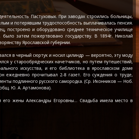
деятельность Пастуховых. При заводах строились больницы,
релым и потерявшим трудоспособность выплачивалась пенсия.
ец, построено и оборудовано среднее техническое училище
, было затем пожертвовано государству. В 1894г. Николай
орянству Ярославской губернии.
евался в черный сюртук и носил цилиндр — вероятно, эту моду
чился у старообрядческих начетчиков, но путем путешествий,
ального искусства, и его библиотека в ярославском доме
н ежедневно прочитывал 2-8 газет. Его суждения о труде,
енты подлинного русского самородка. (Ср. Иконников — Ноб.
 Сообщ. Ю. А. Артамонова).
, и его жены Александры Егоровны… Свадьба имела место в