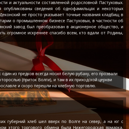
ости и актуальности составленной родословной Пастуховых.
ия опубликованы сведения об однофамильцах и некоторых
Деконский не просто указывает точные названия кладбищ в
нтарии о промышленном бизнесе Пастуховых, в частности об
линский завод был преобразован в акционерное общество, и
ть огромное искреннее спасибо всем, кто вдали от Родины,
один из предков всегда носил белую рубаху, его прозвали
торослью (приток Волги), и там в их приходской церкви
рославле и скоро перешли на хлебную торговлю.
их губерний хлеб шел вверх по Волге на север, а на юг с
ром этого торгового обмена была Нижегородская ярмарка,