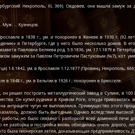
тербургский Некрополь, III, 369). Овдовев, она вышла замуж
. Муж: … Кузнецов.
Ярославле в 1838 г., ум. и похоронен в Женеве в 1930 г. (92 
нию» в Петербурге, где у него было несколько домов. В его 
изавета Павловна Беляева род. 5.9.1836, ум. 17.1.1879 в Петер
раком замужем за Павлом Петровичем Пастуховым (№7), кот. умер
а) 1.6.1842, ум. в Ярославле 1.12.1877 (Провинц. Некрополь, 666)
 в 1848 г., ум. в Бельгии в 1926 г.; похоронен в Брюсселе.
он решил построить металлургический завод в Сулине, в 100 в
ства. Он купил рудники в Кривом Роге, откуда привозилась ж
ор на антраците чугун не выплавлялся. Преимущество этого пр
 казалось, должно быть выгодным. Однако вследствие высокой
 работы, но было связано с разборкой всей доменной печи дл
о ее разборка и постройка вновь обходилась очень дорого, лег
, это была пионерская затея, доказывающая предприимчивость Д