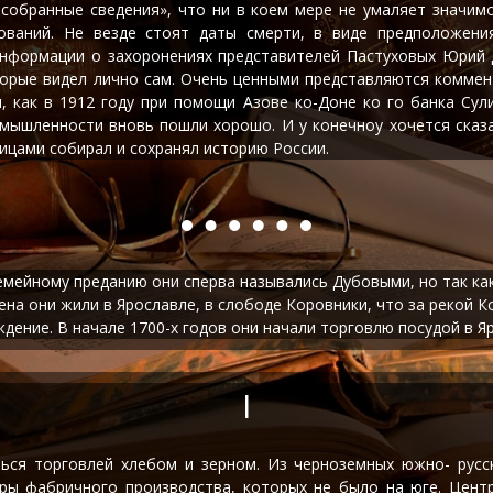
 собранные сведения», что ни в коем мере не умаляет значим
ований. Не везде стоят даты смерти, в виде предположен
 информации о захоронениях представителей Пастуховых Юрий 
оторые видел лично сам. Очень ценными представляются комме
, как в 1912 году при помощи Азове ко-Доне ко го банка Су
мышленности вновь пошли хорошо. И у конечноу хочется сказа
ицами собирал и сохранял историю России.
емейному преданию они сперва назывались Дубовыми, но так как 
на они жили в Ярославле, в слободе Коровники, что за рекой Ко
дение. В начале 1700-х годов они начали торговлю посудой в Я
I
ться торговлей хлебом и зерном. Из черноземных южно- русск
ры фабричного производства, которых не было на юге. Цент