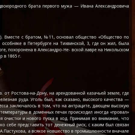
 за двоюродного брата первого мужа — Ивана Александровича
лет). Вместе с братом, №11, основал общество «Общество по
особняке в Петербурге на Тихвинской, 3, где он жил, была
бурге, похоронена в Александро-Не- вской лавре на Никольском
 в 1865 г.
.
. от Ростова-на-Дону, на арендованной казачьей земле, где
елезная руда. Уголь был, как сказано, высокого качества —
оцесса заключалось в том, что на антраците, дающем высокую
 температуры в доменных печах происходил иногда «провал»
я очистки и нового пуска в ход. Принимая во внимание, что
ко себе представить тот денежный риск, с каким был связан
.А.Пастухова, а всякое новшество в промышленности вначале