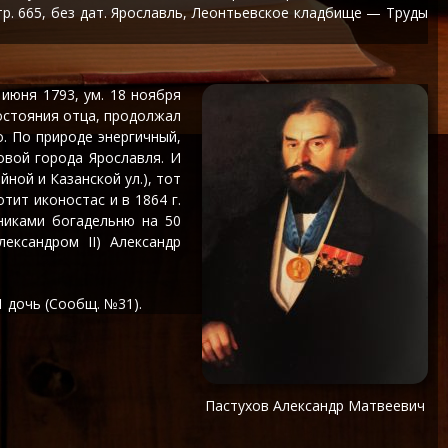
тр. 665, без дат. Ярославль, Леонтьевское кладбище — Труды
июня 1793, ум. 18 ноября
остояния отца, продолжал
. По природе энергичный,
овой города Ярославля. И
ной и Казанской ул.), тот
тит иконостас и в 1864 г.
никами богадельню на 50
ександром II) Александр
 1 дочь (Сообщ. №31).
Пастухов Александр Матвеевич