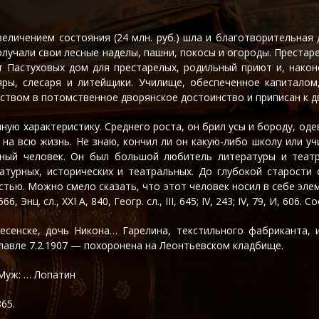
личением состояния (24 млн. руб.) шла и благотворительная 
получали свои лесные наделы, пашни, покосы и огороды. Преста
т Пастуховых дом для престарелых, родильный приют и, након
ляры, слесаря и литейщики. Училище, обеспеченное капиталом
твом в потомственное дворянское достоинство и приписан к дв
ную характеристику. Среднего роста, он брил усы и бороду, од
о на всю жизнь. Не знаю, кончил ли он какую-либо школу или у
ный человек. Он был большой любитель литературы и театр
турных, исторических и театральных. До глубокой старости о
тью. Можно смело сказать, что этот человек носил в себе элем
нц. сл., XXI А, 840, Геогр. сл., III, 645; IV, 243; IV, 79, И, 606.
несенске, дочь Никона… Гарелина, текстильного фабриканта
славле 7.2.1907 — похоронена на Леонтьевском кладбище.
 Муж: … Лопатин
65.