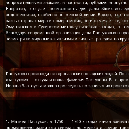
вопросительными знаками, в частности, публикуя «попутно
Напротив, это дает возможность для дальнейших исслед
родственниках, особенно по женской линии. Важно, что в
разных странах мира и номера могил, но и отмечает те, к
Омутнинском и Сулинском металлургических заводах, о том
благодаря современной организации дела Пастуховых в про
несмотря ни мировые катаклизмы и личные трагедии, по круп
Пастуховы происходят из ярославских посадских людей. По с
«пастухом» — откуда и пошла фамилия Пастуховы. В те време
Иоанна Златоуста можно проследить по записям их происхож
1. Матвей Пастухов, в 1750 — 1760-х годах начал занима
промышленно развитого севера шло железо и другие това