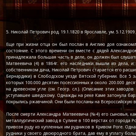
5. Николай Петрович род. 19.1.1820 в Ярославле, ум. 5.12.19
Еще при жизни отца он был послан в Англию доя ознакомл
состояние. С этого времени он вместе с дядей Александро
принадлежала большая часть в деле, он должен был слушать
Матвеевича (4) в 1864г. его наследники вышли из дела, 
собственником дача, Николай Петрович старается его расшир
Бернардики) в Слободском уезде Вятской губернии. Все 5 з
которых 100.000 десятин посессионных и около 200.000 дес
на древесном угле (см. Геогр. сл.). (Описание этих завод
уступавшее шведскому. Однажды на реке Каме затонула барж
покрылись ржавчиной. Они были посланы на Всероссийскую вы
После смерти Александра Матвеевича (№4) его сыновья, ка
металлургический завод в Сулине в 100 верстах от города Р
привозя руду из купленных им рудников в Кривом Роге. Одн
рудники у своего двоюродного брата, дав ему в уплату бол