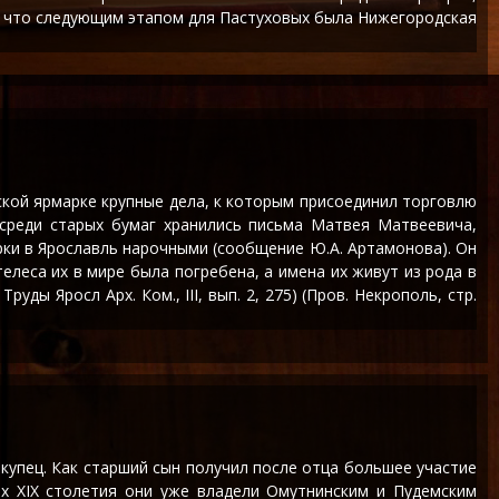
но, что следующим этапом для Пастуховых была Нижегородская
одской ярмарке крупные дела, к которым присоединил торговлю
среди старых бумаг хранились письма Матвея Матвеевича,
ки в Ярославль нарочными (сообщение Ю.А. Артамонова). Он
леса их в мире была погребена, а имена их живут из рода в
руды Яросл Арх. Ком., III, вып. 2, 275) (Пров. Некрополь, стр.
и купец. Как старший сын получил после отца большее участие
ах XIX столетия они уже владели Омутнинским и Пудемским