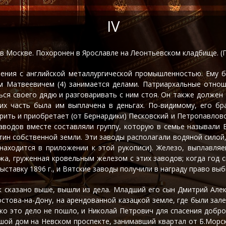
IV
09 в Москве. Похоронен в Ярославле на Леонтьевском кладбище. (П
ения с английской металлургической промышленностью. Ему б
м Матвеевичем (4) занимается делами. Патриархальные отнош
ся своего дядю и разговаривать с ним стоя. Он также должен
и их часть была им выплачена в деньгах. По-видимому, его б
ить и приобретает (от Бернардики) Песковский и Петропавловс
аводов вместе составляли группу, которую в семье называли 
ятин собственной земли. Эти заводы располагали водяной силой
ов находится в приложении к этой рукописи). Железо, выплавл
а, груженная кровельным железом с этих заводов; когда год с
ставку 1896 г., и Вятские заводы получили в награду право выб
к сказано выше, вышли из дела. Младший его сын Дмитрий Алек
остова-на-Дону, на арендованной казацкой земле, где были зале
ако это дело не пошло, и Николай Петрович для спасения добр
ьшой дом на Невском проспекте, занимавший квартал от Б.Морск