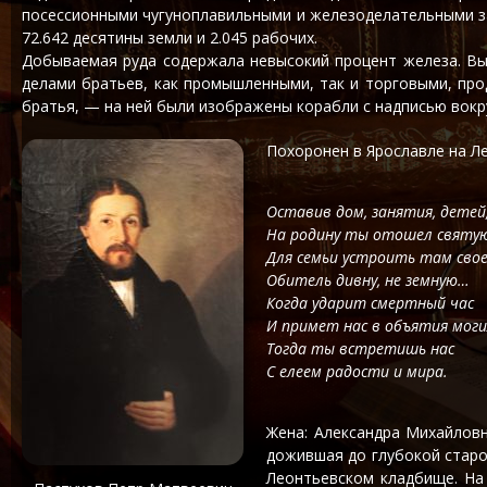
посессионными чугуноплавильными и железоделательными зав
72.642 десятины земли и 2.045 рабочих.
Добываемая руда содержала невысокий процент железа. Вып
делами братьев, как промышленными, так и торговыми, прод
братья, — на ней были изображены корабли с надписью вокруг: «
Похоронен в Ярославле на Л
Оставив дом, занятия, детей
На родину ты отошел святу
Для семьи устроить там сво
Обитель дивну, не земную…
Когда ударит смертный час
И примет нас в объятия моги
Тогда ты встретишь нас
С елеем радости и мира.
Жена: Александра Михайловна
дожившая до глубокой старо
Леонтьевском кладбище. На