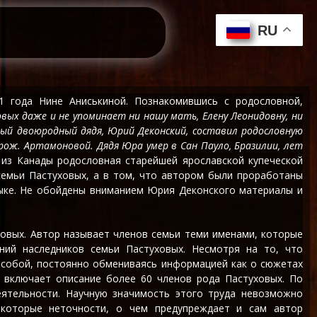
RU
 года Нине Аниськиной. Познакомившись с родословной,
вых даже и не упоминает ни нашу мать, Елену Леонидовну, ни
ный двоюродный дядя, Юрий Деконский, составил родословную
рож. Артамоновой. Дядя Юра умер в Сан Пауло, Бразилии, лет
 из Канады родословная старейшей ярославской купеческой
семьи Пастуховых, а в том, что автором были проработаны
языке. Не обойдены вниманием Юрия Деконского материалы и
ховых. Автор называет членов семьи теми именами, которые
ий наследников семьи Пастуховых. Несмотря на то, что
у собой, постоянно обмениваясь информацией как о сюжетах
и включает описание более 60 членов рода Пастуховых. По
ятельности. Научную значимость этого труда невозможно
екоторые неточности, о чем предупреждает и сам автор