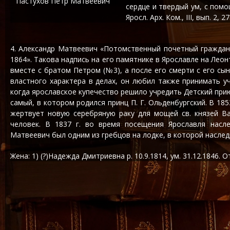
Пастухов Петр Матвеевич
сердце и твердый ум, с помо
Яросл. Арх. Ком., III, вып. 2, 27
4. Александр Матвеевич «Потомственный почетный гражданин
1864». Такова надпись на его памятнике в Ярославле на Ле
вместе с братом Петром (№3), а после его смерти с его с
властного характера в делах, он любил также принимать у
когда ярославское купечество решило учредить Детский приют
самый, в котором родился принц П. Г. Ольденбургский. В 185
жертвует новую серебряную раку для мощей св. князей Ва
человек. В 1837 г. во время посещения Ярославля насл
Матвеевич был одним из гребцов на лодке, в которой наследн
Жена: 1) (?)Надежда Дмитриевна р. 10.9.1814, ум. 31.12.1846.