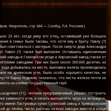
ров. Некрополь, стр. 666 — Сообщ. П.А. Россиев.)
ыло 25 лет, когда умер его отец, оставивший уже большое
ения в семье были таковы, что хотя ему и брату Павлу (7)
 был советоваться с матерью. После смерти дяди Александра
рат Павел (7) также был выплачен. Оставшись единоличным
кий заводы в Глазовском уезде и Кирсинский завод (также от
Вятскими заводами. При них было около 300.000 десятин, из
, руда добывалась на месте, выплавка железа производилась
яемое на древесном угле, было особо хорошего качества, не
пустя баржу подняли, оказалось, что листы железа почти не
ивать на клейме государственный герб.
сандрович (11), человек предприимчивый, решает построить
жи каменного угля, и начать выплавлять чугун на антраците,
ого имени Пастуховых купил Сулинский завод и Криворожские
ой до Мойки. Число рабочих на всех заводах вместе в конце