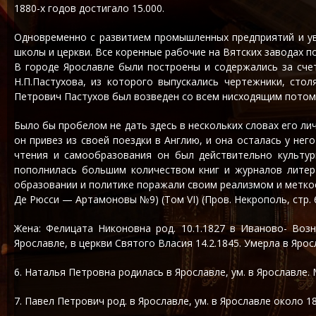
1880-х годов достигало 15.000.
Одновременно с развитием промышленных предприятий и уве
школы и церкви. Все коренные рабочие на Вятских заводах 
В городе Ярославле были построены и содержались за сче
Н.П.Пастухова, из которого выпускались чертежники, сто
Петрович Пастухов был возведен со всем нисходящим потомс
Было бы пробелом не дать здесь в нескольких словах его лич
он привез из своей поездки в Англию, и она осталась у нег
чтения и самообразования он был действительно культур
пополнилась большим количеством книг и журналов литера
образовании и политике поражали своим реализмом и меткос
Де Рюсси — Артамоновы №9) (Том VI) (Пров. Некрополь, стр. 666, Э
Жена: Фелицата Никоновна род. 10.1.1827 в Иваново- Воз
Ярославле, в церкви Святого Власия 14.2.1845. Умерла в Яро
6. Наталья Петровна родилась в Ярославле, ум. в Ярославле.
7. Павел Петрович род. в Ярославле, ум. в Ярославле около 18