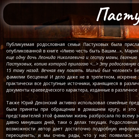
Пастух
Публикуемая родословная семьи Пастуховых была присл
опубликованной в книге «Имею честь быть Вашим…», Мария 
еще одну дочь Леонида Николаевича и сестру мамы, Евгению
Пастуховых, копию которой прилагаю <…> Эту родословную со
15 тому назад. Вечная ему память. Милый был человек!
» Б
фамилии бесценна! И дело даже не в трепетном, искренне
практически все доступные источники, хранящиеся в разли
документы краеведческого характера, изданные в различное 
Также Юрий Деконский активно использовал семейные преда
были приняты при обращении в домашнем кругу, и это 
представителей этой фамилии жизнь разбросала по всему з
давно минувших дней, таки о делах текущих. Родословная
возможности автор дает достаточно подробную информац
переоценить, и мы очень рады, что у нас появилась в