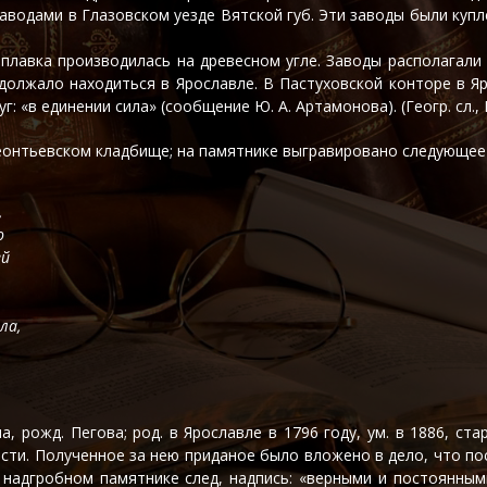
одами в Глазовском уезде Вятской губ. Эти заводы были купл
лавка производилась на древесном угле. Заводы располагали
олжало находиться в Ярославле. В Пастуховской конторе в Яр
в единении сила» (сообщение Ю. А. Артамонова). (Геогр. сл., III,
еонтьевском кладбище; на памятнике выгравировано следующее
,
ю
ей
ла,
, рожд. Пегова; род. в Ярославле в 1796 году, ум. в 1886, с
сти. Полученное за нею приданое было вложено в дело, что по
 надгробном памятнике след, надпись: «верными и постоянным