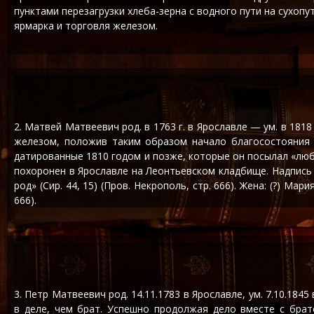
пунктами перезагрузки хлеба-зерна с водного пути на сухоп
ярмарка и торговля железом.
2. Матвей Матвеевич род. в 1763 г. в Ярославле — ум. в 181
железом, положив таким образом начало благосостояния 
датированные 1810 годом и позже, которые он посылал «лю
похоронен в Ярославле на Леонтьевском кладбище. Надпись 
род» (Сир. 44, 15) (Пров. Некрополь, стр. 666). Жена: (?) Мар
666).
3. Петр Матвеевич род. 14.11.1783 в Ярославле, ум. 7.10.18
в деле, чем брат. Успешно продолжая дело вместе с брат