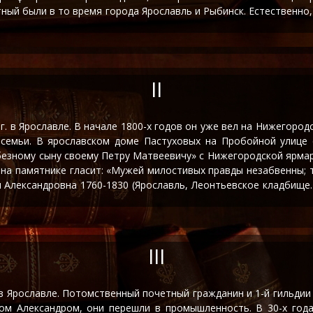
утный были в то время города Ярославль и Рыбинск. Естествен
II
8 г. в Ярославле. В начале 1800-х годов он уже вел на Нижегор
семьи. В ярославском доме Пастуховых на Пробойной улице 
безному сыну своему Петру Матвеевичу» с Нижегородской ярмар
на памятнике гласит: «Мужей милостивых правды незабвенны; те
ия Александровна 1760-1830 (Ярославль, Леонтьевское кладбище. Т
III
45 в Ярославле. Потомственный почетный гражданин и 1-й гильди
ом Александром, они перешли в промышленность. В 30-х год