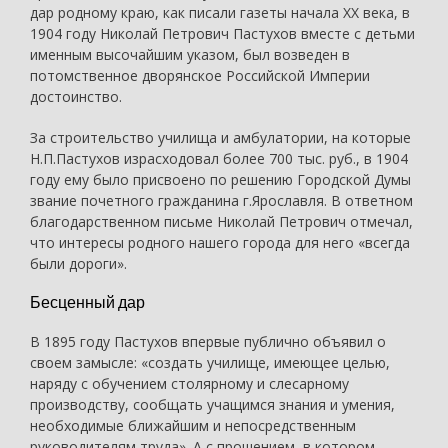
дар родному краю, как писали газеты начала ХХ века, в
1904 году Николай Петрович Пастухов вместе с детьми
именным высочайшим указом, был возведен в
потомственное дворянское Российской Империи
достоинство.
За строительство училища и амбулатории, на которые
Н.П.Пастухов израсходовал более 700 тыс. руб., в 1904
году ему было присвоено по решению Городской Думы
звание почетного гражданина г.Ярославля. В ответном
благодарственном письме Николай Петрович отмечал,
что интересы родного нашего города для него «всегда
были дороги».
Бесценный дар
В 1895 году Пастухов впервые публично объявил о
своем замысле: «создать училище, имеющее целью,
наряду с обучением столярному и слесарному
производству, сообщать учащимся знания и умения,
необходимые ближайшим и непосредственным
руководителям труда». А с прошением, в котором