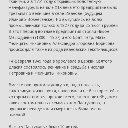
тканями, а в 1751 году открывших полотняную
мануфактуру. В начале Х1Х века это предприятие было
третьим по величине в селе Иванове (будущем
Иваново-Вознесенске). Но выкупились на волю
промышленники только в 1827 году за 25 тысяч рублей.
В этот период во главе предприятия стояли Никон
Мефодиевич (1800 – 1857) и его брат Петр. Мать
Фелицаты Никоновны Александра Егоровна Борисова
происходила также из рода ивановских текстильщиков.
14 февраля 1845 года в Ярославле в церкви Святого
Власия состоялось венчание и свадьба Николая
Петровича и Фелицаты Никоновны.
Вместе они прожили долгую и, надо полагать,
счастливую жизнь, хотя, наверняка и не без горестей, к
которым отностся, прежде всего, смерть детей: даже в
таких состоятельных семьях как у Пастуховых, в
прошлые века детская смертность была очень
высокой.
Всего у Пастуховых было 16 детей.