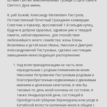
Во имя Святых живоначальных Троицы Отца и Сына и
Святого Духа аминь.
Я, раб Божий, Александр Матвеевич Пастухов,
Потомственный Почетный Гражданин коммерции
Советник и Кавалер, ярославский 1-й гильдии купец,
будучи в добром здоровье, здравом уме и твердой
памяти, заблаговременно, для спокойствия
любезнейшего моего семейства: жены Елены
Яковлевны и детей моих Ивана, Николая и Дмитрия
Александровичей Пастуховых, сделано настоящим
завещанием нижеследующее распоряжение:
Над всем принадлежащим на часть мою
нераздельным с родным племянником моим
Николаем Петровичем Пастуховым родовым и
благоприобретенным недвижимым и движимым
имением и денежным капиталом, в чем бы
таковые по день моей кончины не состояли. А
также Инадызорской дачи, состоящей в
Оренбургской губернии Верхнеуральском уезде в
Катийской волости купленную мною в общем с