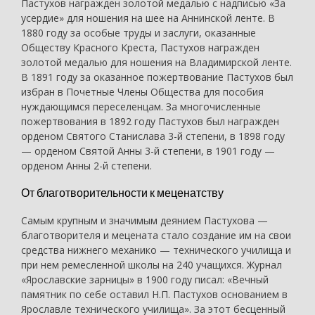
Пастухов награжден золотой медалью с надписью «За
усердие» для ношения на шее на Аннинской ленте. В
1880 году за особые труды и заслуги, оказанные
Обществу Красного Креста, Пастухов награжден
золотой медалью для ношения на Владимирской ленте.
В 1891 году за оказанное пожертвование Пастухов был
избран в Почетные Члены Общества для пособия
нуждающимся переселенцам. За многочисленные
пожертвования в 1892 году Пастухов был награжден
орденом Святого Станислава 3-й степени, в 1898 году
— орденом Святой Анны 3-й степени, в 1901 году —
орденом Анны 2-й степени.
От благотворительности к меценатству
Самым крупным и значимым деянием Пастухова —
благотворителя и мецената стало создание им на свои
средства нижнего механико — технического училища и
при нем ремесленной школы на 240 учащихся. Журнал
«Ярославские зарницы» в 1900 году писал: «Вечный
памятник по себе оставил Н.П. Пастухов основанием в
Ярославле технического училища». За этот бесценный