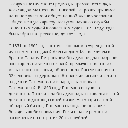
Следуя заветам своих предков, и прежде всего дяди
Александра Матвеевича, Николай Петрович принимает
активное участие и общественной жизни Ярославля.
Общественную карьеру Пастухов начал со службы
Совестным судьей в совестном суде в 1851 году, куда
был избран на трехлетие, до 1853 года.
С 1851 по 1865 год состоял экономом в учрежденной
им совместно с дядей Александром Матвеевичем и
братом Павлом Петровичем богадельне для призрения
престарелых и увечных людей, преимущественно из
мещанского сословия, обоего пола. Рассчитанная на
52 человека, содержалась богадельня исключительно
на деньги Пастуховых и в народе называлась
Пастуховской. В 1865 году Пастухов вступил в
должность Попечителя богадельни, и оставался в этой
должности до конца своей жизни. Несмотря на свой
обширный бизнес, Пастухов никогда не оставлял
богадельню без внимания. Только на ее ремонт и
расширение он потратил 20 тыс. рублей.