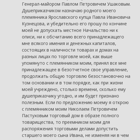
Генерал-майором Павлом Петровичем Ушаковым.
Душеприказчиком назначаю родного моего
племянника Ярославского купца Павла Ивановича
Кузнецова, и убедительно его прошу по кончине
моей не допускать местное Начальство ни к
описи, ни к обсчитанию всего принадлежащего
мне всякого имения и денежных капиталов,
состоящих в наличности товарах и домах на
разных лицах по торговле моей, как выше
упомянуто с племянником моим, принял все мне
принадлежащее в безотчетное свое управление,
продолжать общую торговлю безостановочно на
том основании и в том порядке, как при жизни
моей учреждено, столько времени, сколько ему
душеприказчику угодно, и им будет признано
полезным. Если по предложению моему я открою
с племянником моим Николаем Петровичем
Пастуховым торговый дом в образе полного
товарищества, то преемником моим для
распоряжения торговыми делами допустить
старшего моего сына Ивана, не изменяя ни в чем