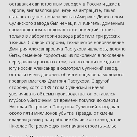
оставался единственным заводом в России и даже в
Европе, выплавляющим чугун на антраците, такая
выплавка существовала лишь в Америке. Директором
Сулинского завода был немец К.И. Кингель, доменным
производством заведовал тоже немецкий техник,
только в лаборатории завода работали три русских
техника. С одной стороны, техническое нововведение
Дмитрия Александровича Пастухова являлось, должно
быть, семейной гордостью: из поколения в поколение
передавался рассказ о том, как во время поездки по
югу России Александр II осмотрел Сулинский завод,
остался очень доволен, обнял и поцеловал молодого
предпринимателя Дмитрия Пастухова. С другой
стороны, хотя с 1892 года Сулинский и начал
увеличивать объемы производства, он оставался
глубоко убыточным: от времени покупки до смерти
Николая Петровича Пастухова Сулинский завод дал
около пяти миллионов убытка. Правда, от смены
владельца выиграли рабочие Сулинского завода: при
Николае Петровиче для них начали строить жилье.