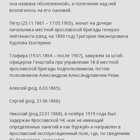
она названа «болезненной», и попечение над ней
возлагалось на его сыновей.
Петр (25.11.1861 – 17.05.1905), женат на дочери
начальника местной ярославской бригады генерал-
лейтенанта (свед. на 1890 год) Григория Никаноровича
Курлова Екатерине.
Глафира (19.01.1864 – после 1907), замужем за штаб-
офицером Генштаба при управлении 18-й местной
ярославской бригады подполковником, потом
полковником Александром Александровичем Реми.
Алексей (род. 6.03.1865).
Сергей (род. 21.06.1866).
Николай (род.22.01.1868), в ноябре 1919 года был
задержан Ярославской ЧК «как не имеющий
определенных занятий и как буржуй» и направлен в
ярославский эксплуатационный полк, где, по сведениям
Ю.Деконского, скончался.