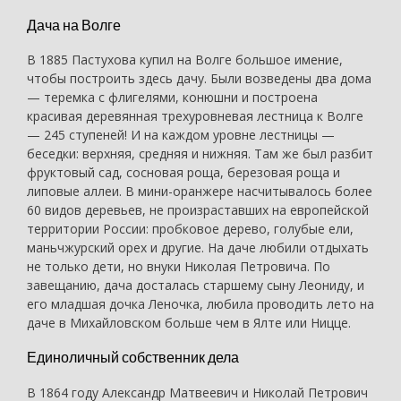
Дача на Волге
В 1885 Пастухова купил на Волге большое имение,
чтобы построить здесь дачу. Были возведены два дома
— теремка с флигелями, конюшни и построена
красивая деревянная трехуровневая лестница к Волге
— 245 ступеней! И на каждом уровне лестницы —
беседки: верхняя, средняя и нижняя. Там же был разбит
фруктовый сад, сосновая роща, березовая роща и
липовые аллеи. В мини-оранжере насчитывалось более
60 видов деревьев, не произраставших на европейской
территории России: пробковое дерево, голубые ели,
маньчжурский орех и другие. На даче любили отдыхать
не только дети, но внуки Николая Петровича. По
завещанию, дача досталась старшему сыну Леониду, и
его младшая дочка Леночка, любила проводить лето на
даче в Михайловском больше чем в Ялте или Ницце.
Единоличный собственник дела
В 1864 году Александр Матвеевич и Николай Петрович