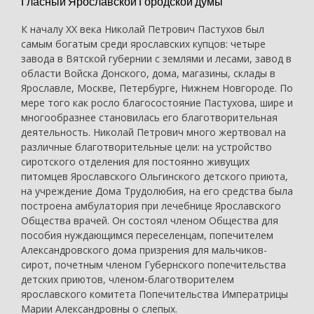
Гласный Ярославской Городской думы
К началу ХХ века Николай Петрович Пастухов был
самым богатым среди ярославских купцов: четыре
завода в Вятской губернии с землями и лесами, завод в
области Войска Донского, дома, магазины, склады в
Ярославле, Москве, Петербурге, Нижнем Новгороде. По
мере того как росло благосостояние Пастухова, шире и
многообразнее становилась его благотворительная
деятельность. Николай Петрович много жертвовал на
различные благотворительные цели: на устройство
сиротского отделения для постоянно живущих
питомцев Ярославского Ольгинского детского приюта,
на учреждение Дома Трудолюбия, на его средства была
построена амбулатория при лечебнице Ярославского
Общества врачей. Он состоял членом Общества для
пособия нуждающимся переселенцам, попечителем
Александровского дома призрения для мальчиков-
сирот, почетным членом Губернского попечительства
детских приютов, членом-благотворителем
ярославского комитета Попечительства Императрицы
Марии Александровны о слепых.