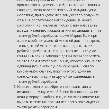
ярославского купеческого брата Крохоняткина и
Глафира, жена ярославского 2-й гильдии купца
Лопатина, при выдаче их в замужество получили
от меня достаточное награждение из моего
состояния, но, желая из любви к ним наградить
их еще, назначаю каждой из них по двадцать пять
тысяч рублей серебром, кроме Марьи. Если при
жизни моей покупаемый мною ей дом я отстрою,
то выдать ей уж только четырнадцать тысяч
рублей серебром, в течение трех лет. В случае
кончины моей, я завещаю детям моим заплатить
за этот дом и отстроить оный, упортребив на это
одиннадцать тысяч рублей серебром. Если по
какому-либо случаю, покупка этого дома не
совершится, то купить другой за одиннадцать
тысяч рублей серебром.
Из всего моего приобретенного капитала и
имущества супруге моей Елене Яковлевне, за ее
нелицемерную любовь и о детях моих попечение,
выдать в течение восьми лет всего восемьдесят
тысяч рублей серебром.