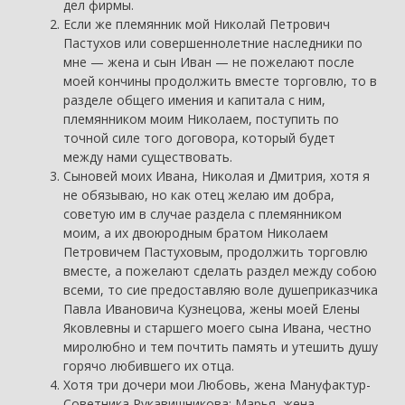
дел фирмы.
Если же племянник мой Николай Петрович
Пастухов или совершеннолетние наследники по
мне — жена и сын Иван — не пожелают после
моей кончины продолжить вместе торговлю, то в
разделе общего имения и капитала с ним,
племянником моим Николаем, поступить по
точной силе того договора, который будет
между нами существовать.
Сыновей моих Ивана, Николая и Дмитрия, хотя я
не обязываю, но как отец желаю им добра,
советую им в случае раздела с племянником
моим, а их двоюродным братом Николаем
Петровичем Пастуховым, продолжить торговлю
вместе, а пожелают сделать раздел между собою
всеми, то сие предоставляю воле душеприказчика
Павла Ивановича Кузнецова, жены моей Елены
Яковлевны и старшего моего сына Ивана, честно
миролюбно и тем почтить память и утешить душу
горячо любившего их отца.
Хотя три дочери мои Любовь, жена Мануфактур-
Советника Рукавишникова; Марья, жена