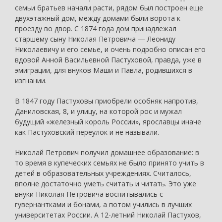
семьи братьев начали расти, рядом был построен еще
двухэтажный дом, между домами были ворота к
проезду во двор. С 1874 года дом принадлежал
старшему сыну Николая Петровича — Леониду
Николаевичу и его семье, и очень подробно описан его
вдовой Анной Васильевной Пастуховой, правда, уже в
эмиграции, для внуков Маши и Павла, родившихся в
изгнании.
В 1847 году Пастуховы приобрели особняк напротив,
Даниловская, 8, и улицу, на которой рос и мужал
будущий «железный король России», ярославцы иначе
как Пастуховский переулок и не называли.
Николай Петрович получил домашнее образование: в
то время в купеческих семьях не было принято учить в
детей в образовательных учреждениях. Считалось,
вполне достаточно уметь считать и читать. Это уже
внуки Николая Петровича воспитывались с
гувернантками и бонами, а потом учились в лучших
университетах России. А 12-летний Николай Пастухов,