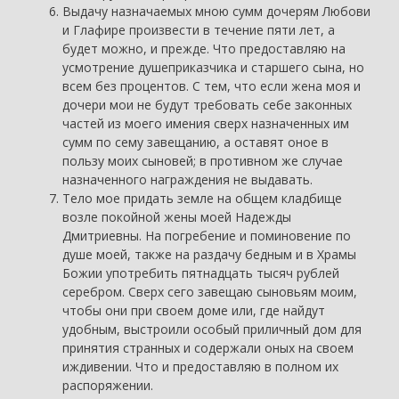
Выдачу назначаемых мною сумм дочерям Любови
и Глафире произвести в течение пяти лет, а
будет можно, и прежде. Что предоставляю на
усмотрение душеприказчика и старшего сына, но
всем без процентов. С тем, что если жена моя и
дочери мои не будут требовать себе законных
частей из моего имения сверх назначенных им
сумм по сему завещанию, а оставят оное в
пользу моих сыновей; в противном же случае
назначенного награждения не выдавать.
Тело мое придать земле на общем кладбище
возле покойной жены моей Надежды
Дмитриевны. На погребение и поминовение по
душе моей, также на раздачу бедным и в Храмы
Божии употребить пятнадцать тысяч рублей
серебром. Сверх сего завещаю сыновьям моим,
чтобы они при своем доме или, где найдут
удобным, выстроили особый приличный дом для
принятия странных и содержали оных на своем
иждивении. Что и предоставляю в полном их
распоряжении.