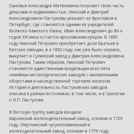
Сыновья Александра Матвеевича получают свою часть
деньгами и недвижимостью. Николай и Дмитрий
Александровичи Пастуховы уезжают из Ярославля в
Петербург, где становятся одними из учредителей
Волжско-Камского банка, Иван Александрович до 80-х
годов XIX века остается ярославским купцом. В 1885
году Николай Петрович приобретает доли братьев в
Вятских заводах, в а 1892 году, как уже было сказано,
выкупает и Сулинский завод у Дмитрия Александровича
Пастухова. Таким образом, Николай Петрович
становится единственным владельцем всех пяти
семейных металлургических заводов с миллионными
оборотами и наследственной торговли железом.
История и деятельность Пастуховских заводов
описана в разных источниках, в том числе, и в трилогии
о Н.П. Пастухове.
В Вятскую группу заводов входили:
Кирсинский железоделательный завод, основан в 1729
году, Омутнинский чугуноплавильный и
железоделательный завод, основан в 1779 году,