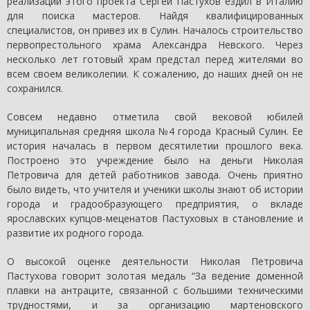
реализации этого проекта Сергей Пастухов ездил в Италию
для поиска мастеров. Найдя квалифицированных
специалистов, он привез их в Сулин. Началось строительство
первопрестольного храма Александра Невского. Через
несколько лет готовый храм предстал перед жителями во
всем своем великолепии. К сожалению, до наших дней он не
сохранился.
Совсем недавно отметила свой вековой юбилей
муниципальная средняя школа №4 города Красный Сулин. Ее
история началась в первом десятилетии прошлого века.
Построено это учреждение было на деньги Николая
Петровича для детей работников завода. Очень приятно
было видеть, что учителя и ученики школы знают об истории
города и градообразующего предприятия, о вкладе
ярославских купцов-меценатов Пастуховых в становление и
развитие их родного города.
О высокой оценке деятельности Николая Петровича
Пастухова говорит золотая медаль “За ведение доменной
плавки на антраците, связанной с большими техническими
трудностями, и за организацию мартеновского