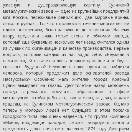
ужасную и душераздирающую картину. Сулинский
металлургический завод — одно из крупнейших предприятий
юга России, пережившее революцию, две мировые войны,
лежал в руинах… То, что строилось в течение многих лет не
одним поколением, было разрушено до основания. Нашему
взору предстали лишь голые стены и обломки завода,
который еще буквально несколько лет назад считался одним
из лучших по организации и качеству производства. Первые
вопросы, которые каждый из нас задал себе: «Неужели в
памяти людей останется лишь великое прошлое и не будет
светлого будущего? Неужели в наше время не найдется
человека, который продолжит дело основателей завода
Пастуховых?» Особенно жаль жителей города. Красный
Сулин вымирает на глазах. Десятилетие назад молодежь
города стремилась получить образование в сфере
металлургии, чтобы работать, как и отцы, и деды, и даже
прадеды, на Сулинском металлургическом заводе. Однако
теперь у молодых людей нет будущего в этом поселке
городского типа. Мы очень надеемся, что группа компаний
«Майр», владеющая заводом, сможет возродить завод и
продолжить дело, начатое в далеком 1874 году Дмитрием