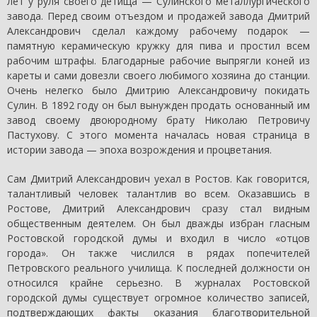
лет у руля своего детища — Сулинского металлургического
завода. Перед своим отъездом и продажей завода Дмитрий
Александрович сделал каждому рабочему подарок —
памятную керамическую кружку для пива и простил всем
рабочим штрафы. Благодарные рабочие выпрягли коней из
кареты и сами довезли своего любимого хозяина до станции.
Очень нелегко было Дмитрию Александровичу покидать
Сулин. В 1892 году он был вынужден продать основанный им
завод своему двоюродному брату Николаю Петровичу
Пастухову. С этого момента началась новая страница в
истории завода — эпоха возрождения и процветания.
Сам Дмитрий Александрович уехал в Ростов. Как говорится,
талантливый человек талантлив во всем. Оказавшись в
Ростове, Дмитрий Александрович сразу стал видным
общественным деятелем. Он был дважды избран гласным
Ростовской городской думы и входил в число «отцов
города». Он также числился в рядах попечителей
Петровского реального училища. К последней должности он
относился крайне серьезно. В журналах Ростовской
городской думы существует огромное количество записей,
подтверждающих факты оказания благотворительной