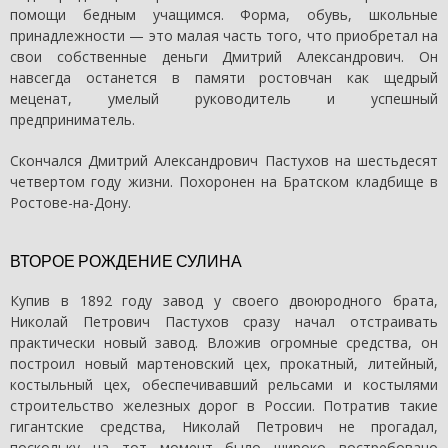
помощи бедным учащимся. Форма, обувь, школьные
принадлежности — это малая часть того, что приобретал на
свои собственные деньги Дмитрий Александрович. Он
навсегда останется в памяти ростовчан как щедрый
меценат, умелый руководитель и успешный
предприниматель.
Скончался Дмитрий Александрович Пастухов на шестьдесят
четвертом году жизни. Похоронен на Братском кладбище в
Ростове-на-Дону.
ВТОРОЕ РОЖДЕНИЕ СУЛИНА
Купив в 1892 году завод у своего двоюродного брата,
Николай Петрович Пастухов сразу начал отстраивать
практически новый завод. Вложив огромные средства, он
построил новый мартеновский цех, прокатный, литейный,
костыльный цех, обеспечивавший рельсами и костылями
строительство железных дорог в России. Потратив такие
гигантские средства, Николай Петрович не прогадал,
поскольку на тот момент было широко востребовано