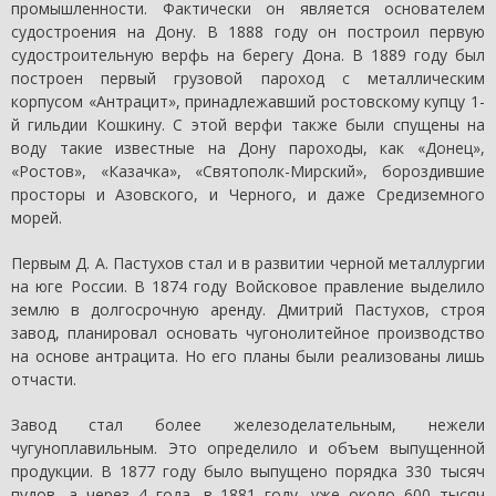
промышленности. Фактически он является основателем
судостроения на Дону. В 1888 году он построил первую
судостроительную верфь на берегу Дона. В 1889 году был
построен первый грузовой пароход с металлическим
корпусом «Антрацит», принадлежавший ростовскому купцу 1-
й гильдии Кошкину. С этой верфи также были спущены на
воду такие известные на Дону пароходы, как «Донец»,
«Ростов», «Казачка», «Святополк-Мирский», бороздившие
просторы и Азовского, и Черного, и даже Средиземного
морей.
Первым Д. А. Пастухов стал и в развитии черной металлургии
на юге России. В 1874 году Войсковое правление выделило
землю в долгосрочную аренду. Дмитрий Пастухов, строя
завод, планировал основать чугонолитейное производство
на основе антрацита. Но его планы были реализованы лишь
отчасти.
Завод стал более железоделательным, нежели
чугуноплавильным. Это определило и объем выпущенной
продукции. В 1877 году было выпущено порядка 330 тысяч
пудов, а через 4 года, в 1881 году, уже около 600 тысяч