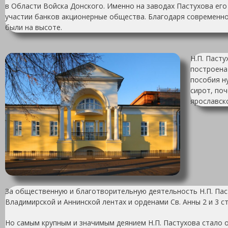
в Области Войска Донского. Именно на заводах Пастухова его
участии банков акционерные общества. Благодаря современно
были на высоте.
Н.П. Паст
построена
пособия н
сирот, по
ярославск
За общественную и благотворительную деятельность Н.П. Пас
Владимирской и Аннинской лентах и орденами Св. Анны 2 и 3 ст
Но самым крупным и значимым деянием Н.П. Пастухова стало о