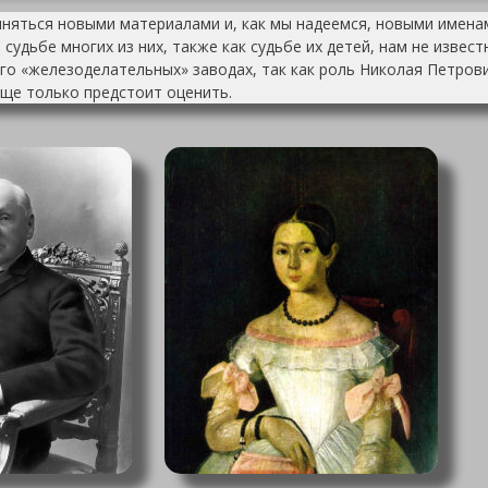
лняться новыми материалами и, как мы надеемся, новыми имена
судьбе многих из них, также как судьбе их детей, нам не извес
го «железоделательных» заводах, так как роль Николая Петров
ще только предстоит оценить.