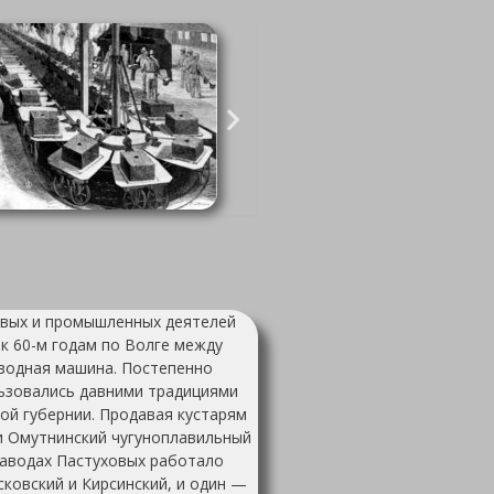
совых и промышленных деятелей
к 60-м годам по Волге между
оводная машина. Постепенно
льзовались давними традициями
ой губернии. Продавая кустарям
ли Омутнинский чугуноплавильный
 заводах Пастуховых работало
ковский и Кирсинский, и один —