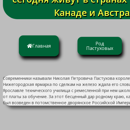
Канаде и Австр
Род
Главная
Пастуховых
Современники называли Николая Петровича Пастухова королем
Нижегородская ярмарка по сделкам на железо ждала его слова
Ярославле технического училища с ремесленной при нем школо
от платы за обучение. За этот бесценный дар родному краю, 
был возведен в потомственное дворянское Российской Импер