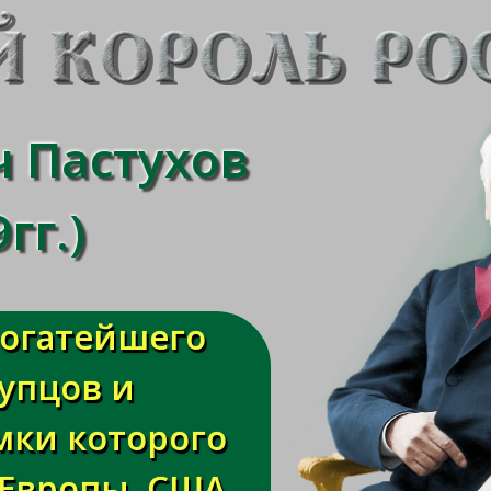
 Пастухов
гг.)
богатейшего
купцов и
ки которого
 Европы, США,