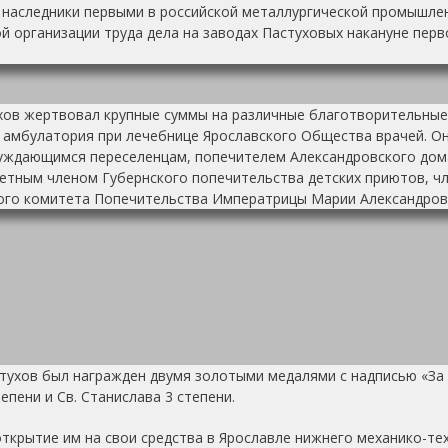
 наследники первыми в российской металлургической промышлен
й организации труда дела на заводах Пастуховых накануне пер
ухов жертвовал крупные суммы на различные благотворительные 
 амбулатория при лечебнице Ярославского Общества врачей. О
уждающимся переселенцам, попечителем Александровского дома
четным членом Губернского попечительства детских приютов, 
ого комитета Попечительства Императрицы Марии Александров
тухов был награжден двумя золотыми медалями с надписью «За 
епени и Св. Станислава 3 степени.
ткрытие им на свои средства в Ярославле нижнего механико-те