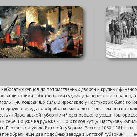
 от небогатых купцов до потомственных дворян и крупных финан
владели своими собственными судами для перевозки товаров, а 
авль» (40 лошадиных сил). В Ярославле у Пастуховых была кон
в первую очередь по обработке металлов. При этом они воспо
стьян Ярославской губернии и Череповецкого уезда Новгородск
х к себе. Но уже на рубеже 40-50-х годов купцы Пастуховы купи
 Глазовском уезде Вятской губернии. Всего в 1860-1861гг. на
ы приобрели еще два подобных завода в Вятской губернии — Пес