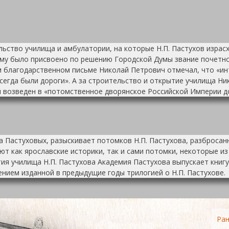
льство училища и амбулатории, на которые Н.П. Пастухов израсхо
ему было присвоено по решению Городской Думы звание почетно
 благодарственном письме Николай Петрович отмечал, что «ин
всегда были дороги». А за строительство и открытие училища Н
 возведен в «потомственное дворянское Российской Империи д
 Пастуховых, разыскивает потомков Н.П. Пастухова, разбросанн
 как ярославские историки, так и сами потомки, некоторые из
етия училища Н.П. Пастухова Академия Пастухова выпускает книгу 
нием изданной в предыдущие годы трилогией о Н.П. Пастухове.
Ра