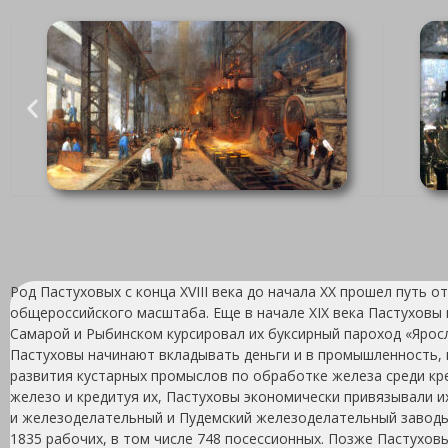
Род Пастуховых с конца XVIII века до начала XX прошел путь
общероссийского масштаба. Еще в начале XIX века Пастуховы 
Самарой и Рыбинском курсировал их буксирный пароход «Яросл
Пастуховы начинают вкладывать деньги и в промышленность, 
развития кустарных промыслов по обработке железа среди кре
железо и кредитуя их, Пастуховы экономически привязывали и
и железоделательный и Пудемский железоделательный заводы в
1835 рабочих, в том числе 748 посессионных. Позже Пастухов