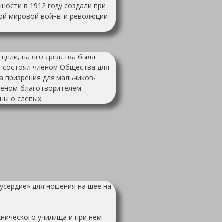
ности в 1912 году создали при
вой мировой войны и революции
цели, на его средства была
н состоял членом Общества для
 призрения для мальчиков-
членом-благотворителем
ны о слепых.
усердие» для ношения на шее на
хнического училища и при нем