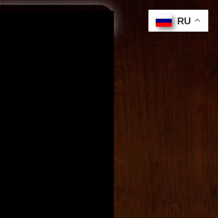
вля
RU