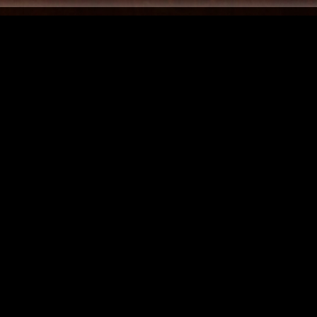
гортелеканала Яросла