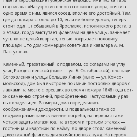
Газета «Ярославские губернские ведомости» в №5 за 1856
год пи­сала: «Насупротив нового гостиного двора, почти в
одно вре­мя с ним, явился сосед, вполне его достойный. Там,
где до пожара стояло до 10, если не более домов, теперь
стоит один… небывалый в Ярославле, исполинского роста, в
3 этажа, гор­до выступает флангами на две улицы, занимает
чуть ли не целый квартал, тенью покрывает половину
площади. Это дом коммерции советника и кавалера А. М.
Пастухова».
Каменный, трехэтажный, с подвалом, со складами на углу
улиц Рождественской (ныне — ул. Б. Октябрьской), площади
Богоявления и улицы Большая Линия (ныне — ул. Комсо­
мольской), дом был выстроен по Линии постоялых дворов с
лавками на месте сгоревших во время пожара 1848 года вет­
хих каменных строений, приобретенных Пастуховыми у раз­
ных владельцев. Размеры дома определялись
соображениями доходности. В подвальном этаже со
сводами размещались вин­ные погреба, на первом этаже —
четырнадцать магазинов, на втором и третьем этажах —
гостиница и квартиры по найму. Во дворе стоял каменный
двухэтажный флигель для хозяй­ственных нужд. На первом