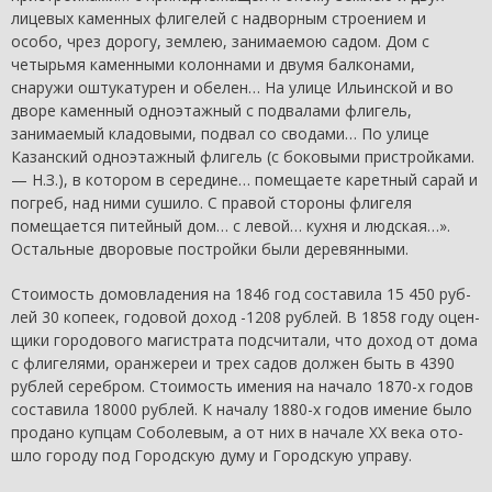
лицевых каменных фли­гелей с надворным строением и
особо, чрез дорогу, землею, занимаемою садом. Дом с
четырьмя каменными колоннами и двумя балконами,
снаружи оштукатурен и обелен… На улице Ильинской и во
дворе каменный одноэтажный с подвалами флигель,
занимаемый кладовыми, подвал со сводами… По улице
Казанский одноэтажный флигель (с боковыми пристройками.
— Н.З.), в котором в середине… помещаете каретный сарай и
погреб, над ними сушило. С правой стороны флигеля
помещается питейный дом… с левой… кухня и людская…».
Остальные дворовые постройки были деревянными.
Стоимость домовладения на 1846 год составила 15 450 руб­
лей 30 копеек, годовой доход -1208 рублей. В 1858 году оцен­
щики городового магистрата подсчитали, что доход от дома
с флигелями, оранжереи и трех садов должен быть в 4390
руб­лей серебром. Стоимость имения на начало 1870-х годов
со­ставила 18000 рублей. К началу 1880-х годов имение было
продано купцам Соболевым, а от них в начале XX века ото­
шло городу под Городскую думу и Городскую управу.