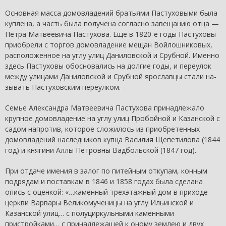
Основная масса домовладений братьями Пастуховыми была
куплена, а часть была получена согласно завещанию отца —
Петра Матвеевича Пастухова. Еще в 1820-е годы Пастуховы
приобрели с торгов домовладение мещан Войлошниковых,
расположенное на углу улиц Даниловской и Срубной. Именно
здесь Пастуховы обосновались на долгие годы, и переулок
между улицами Даниловской и Срубной ярославцы стали на­
зывать Пастуховским переулком.
Семье Александра Матвеевича Пастухова принадлежало
крупное домовладение на углу улиц Пробойной и Казанской с
садом напротив, которое сложилось из приобретенных
домо­владений наследников купца Василия Щепетилова (1844
год) и княгини Аллы Петровны Вадбольской (1847 год).
При отдаче имения в залог по питейным откупам, конным
подрядам и поставкам в 1846 и 1858 годах была сделана
опись с оценкой: «…каменный трехэтажный дом в приходе
церкви Варвары Великомученицы на углу Ильинской и
Казанской улиц… с полуциркульными каменными
пристройками… с при­надлежащей к оному землею и двух