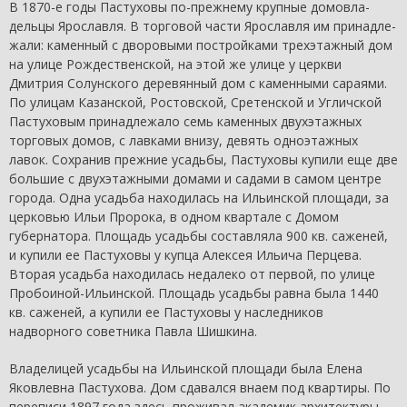
В 1870-е годы Пастуховы по-прежнему крупные домовла­
дельцы Ярославля. В торговой части Ярославля им принадле­
жали: каменный с дворовыми постройками трехэтажный дом
на улице Рождественской, на этой же улице у церкви
Дмитрия Солунского деревянный дом с каменными сараями.
По ули­цам Казанской, Ростовской, Сретенской и Угличской
Пасту­ховым принадлежало семь каменных двухэтажных
торговых домов, с лавками внизу, девять одноэтажных
лавок. Сохранив прежние усадьбы, Пастуховы купили еще две
большие с двух­этажными домами и садами в самом центре
города. Одна усадь­ба находилась на Ильинской площади, за
церковью Ильи Про­рока, в одном квартале с Домом
губернатора. Площадь усадьбы составляла 900 кв. саженей,
и купили ее Пастуховы у купца Алексея Ильича Перцева.
Вторая усадьба находилась недалеко от первой, по улице
Пробоиной-Ильинской. Площадь усадьбы равна была 1440
кв. саженей, а купили ее Пастуховы у на­следников
надворного советника Павла Шишкина.
Владелицей усадьбы на Ильинской площади была Елена
Яковлевна Пастухова. Дом сдавался внаем под квартиры. По
переписи 1897 года здесь проживал академик архитектуры,