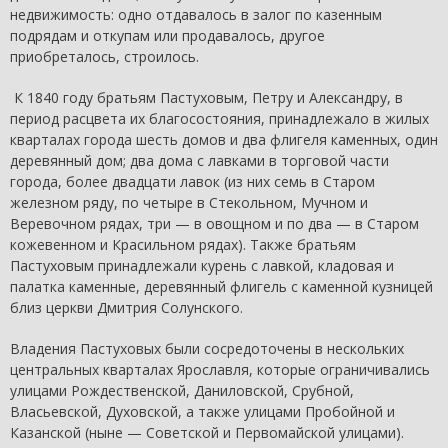
недвижимость: одно отдавалось в залог по казенным
подрядам и откупам или продавалось, другое
приобреталось, строилось.
К 1840 году братьям Пастуховым, Петру и Александру, в
период расцвета их благосостояния, принадлежало в жилых
кварталах города шесть домов и два флигеля каменных, один
деревянный дом; два дома с лавками в торговой части
города, более двадцати лавок (из них семь в Старом
железном ряду, по четыре в Стекольном, Мучном и
Веревочном рядах, три — в овощном и по два — в Старом
кожевенном и Красильном рядах). Также братьям
Пастуховым принадлежали курень с лавкой, кладовая и
палатка каменные, деревянный флигель с каменной кузницей
близ церкви Дмитрия Солунского.
Владения Пастуховых были сосредоточены в нескольких
центральных кварталах Ярославля, которые ограничивались
улицами Рождественской, Даниловской, Срубной,
Власьевской, Духовской, а также улицами Пробойной и
Казанской (ныне — Советской и Первомайской улицами).