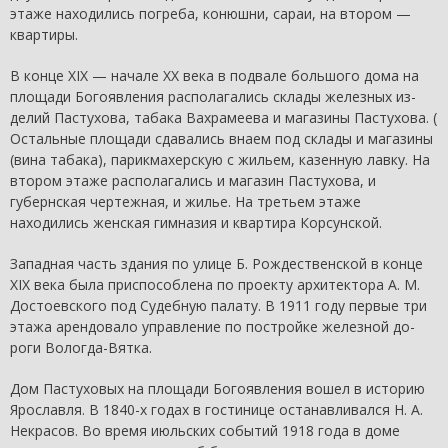
этаже находились погреба, конюш­ни, сараи, на втором —
квартиры.
В конце XIX — начале XX века в подвале большого дома на
площади Богоявления располагались склады железных из­
делий Пастухова, табака Вахрамеева и магазины Пастухова. (
Остальные площади сдавались внаем под склады и магазины
(вина табака), парикмахерскую с жильем, казенную лавку. На
втором этаже располагались и магазин Пастухова, и
губернская чертежная, и жилье. На третьем этаже
находились женская гимназия и квартира Корсунской.
Западная часть здания по улице Б. Рождественской в конце
XIX века была приспособлена по проекту архитектора А. М.
Достоевского под Судебную палату. В 1911 году первые три
этажа арендовало управление по постройке железной до­
роги Вологда-Вятка.
Дом Пастуховых на площади Богоявления вошел в исто­рию
Ярославля. В 1840-х годах в гостинице останавливался Н. А.
Некрасов. Во время июльских событий 1918 года в доме