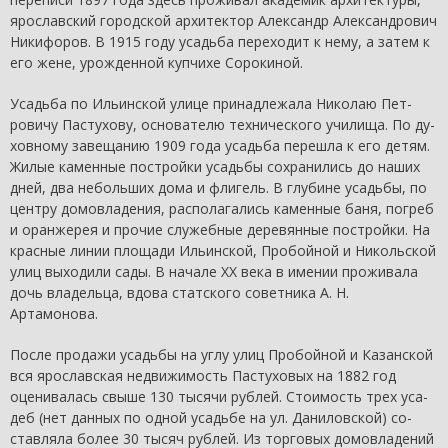
ярославский городской архитектор Александр Александрович
Никифоров. В 1915 году усадьба переходит к нему, а затем к
его жене, урожденной купчихе Сорокиной.
Усадьба по Ильинской улице принадлежала Николаю Пет­
ровичу Пастухову, основателю технического училища. По ду­
ховному завещанию 1909 года усадьба перешла к его детям.
Жилые каменные постройки усадьбы сохранились до наших
дней, два небольших дома и флигель. В глубине усадьбы, по
центру домовладения, располагались каменные баня, погреб
и оранжерея и прочие служебные деревянные постройки. На
красные линии площади Ильинской, Пробойной и Ни­кольской
улиц выходили сады. В начале XX века в имении проживала
дочь владельца, вдова статского советника А. Н.
Артамонова.
После продажи усадьбы на углу улиц Пробойной и Казан­ской
вся ярославская недвижимость Пастуховых на 1882 год
оценивалась свыше 130 тысячи рублей. Стоимость трех уса­
деб (нет данных по одной усадьбе на ул. Даниловской) со­
ставляла более 30 тысяч рублей. Из торговых домовладений