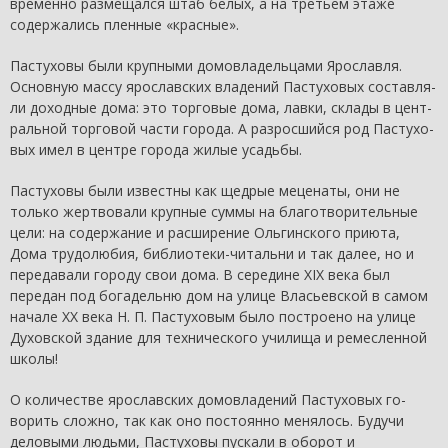
временно размещался штаб белых, а на третьем этаже
содер­жались пленные «красные».
Пастуховы были крупными домовладельцами Ярославля.
Основную массу ярославских владений Пастуховых составля­
ли доходные дома: это торговые дома, лавки, склады в цент­
ральной торговой части города. А разросшийся род Пастухо­
вых имел в центре города жилые усадьбы.
Пастуховы были известны как щедрые меценаты, они не
только жертвовали крупные суммы на благотворительные
цели: на содержание и расширение Ольгинского приюта,
Дома тру­долюбия, библиотеки-читальни и так далее, но и
передавали городу свои дома. В середине XIX века был
передан под бо­гадельню дом на улице Власьевской в самом
начале XX века Н. П. Пастуховым было построено на улице
Духовской здание для технического училища и ремесленной
школы!
О количестве ярославских домовладений Пастуховых го­
ворить сложно, так как оно постоянно менялось. Будучи
дело­выми людьми, Пастуховы пускали в оборот и