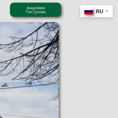
Академия
RU
Пастухова