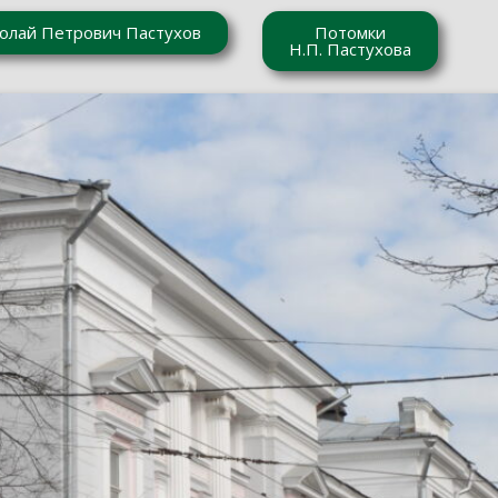
олай Петрович Пастухов
Потомки
Н.П. Пастухова