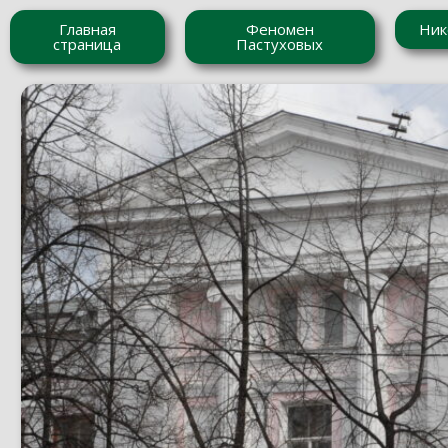
Главная
Феномен
Ник
страница
Пастуховых